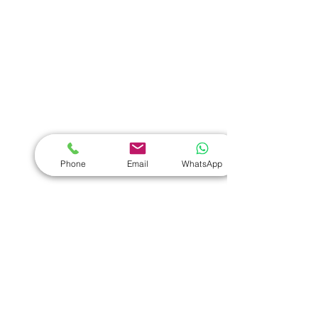
熱門禮品
學校禮品推介
運動禮品推介
辦公室禮品推介
環保禮品推介
Phone
Email
WhatsApp
禮盒套裝
作品集
​文具禮品
筆記本
｜
原子筆
｜
螢光筆
｜
筆袋
｜
筆盒
｜
證件繩
｜
證件套
｜
計算機
｜
間尺
｜
便簽本
｜
便條貼
｜
月曆
｜
文件夾
｜
卡片套