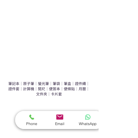
運動禮品推介
辦公室禮品推介
環保禮品推介
禮盒套裝
作品集
​文具禮品
筆記本
｜
原子筆
｜
螢光筆
｜
筆袋
｜
筆盒
｜
證件繩
｜
證件套
｜
計算機
｜
間尺
｜
便簽本
｜
便條貼
｜
月曆
｜
文件夾
｜
卡片套
​家居禮品
​毛巾
｜
餐具
｜
食物盒
｜
杯蓋
｜
杯墊
Phone
Email
WhatsApp
手機｜電子禮品
​藍牙揚聲器
｜
計步器
｜
藍牙耳機
｜
手機支架
｜