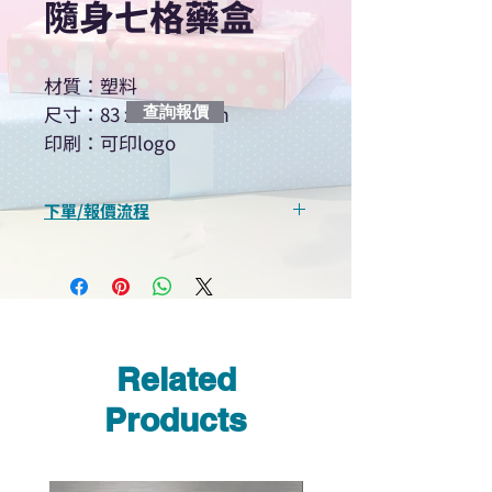
隨身七格藥盒
材質：塑料
尺寸：83 x 83 x 17mm
查詢報價
印刷：可印logo
下單/報價流程
“現在不再需要等回覆！用我們系
統馬上可以進行查詢或報價”
選擇所需產品
使用我們網頁系統的即時對話/
Whatsapp /致電功能，即時與
Related
我們聯絡
說明要查詢的產品編號
Products
說明需要的數量和印刷多少顏
色的LOGO
我們會立即報價給貴客戶