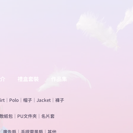
介
禮盒套裝
作品集
irt
｜
Polo
｜
帽子
｜
Jacket
｜
褲子
散紙包
｜
PU文件夾
｜
名片套
​廣告扇
｜
手提電風扇
｜
其他