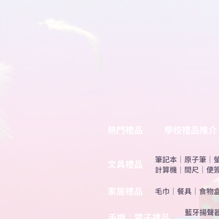
熱門禮品
學校禮品推介
筆記本
｜
原子筆
｜
​文具禮品
計算機
｜
間尺
｜
便
​家居禮品
​毛巾
｜
餐具
｜
食物
​藍牙揚聲
手機｜電子禮品