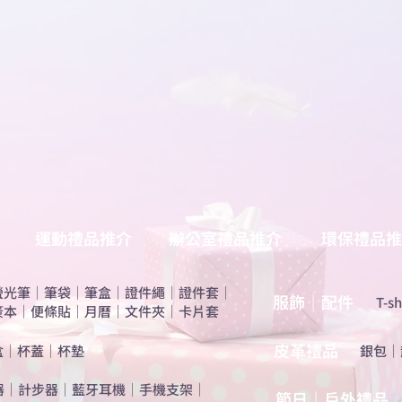
運動禮品推介
辦公室禮品推介
環保禮品推
螢光筆
｜
筆袋
｜
筆盒
｜
證件繩
｜
證件套
｜
服飾｜配件
T-sh
簽本
｜
便條貼
｜
月曆
｜
文件夾
｜
卡片套
​皮革禮品
盒
｜
杯蓋
｜
杯墊
​銀包
｜
器
｜
計步器
｜
藍牙耳機
｜
手機支架
｜
節日｜戶外禮品