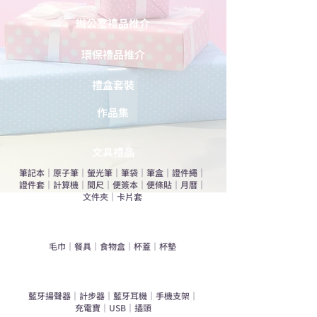
辦公室禮品推介
環保禮品推介
禮盒套裝
作品集
​文具禮品
筆記本
｜
原子筆
｜
螢光筆
｜
筆袋
｜
筆盒
｜
證件繩
｜
證件套
｜
計算機
｜
間尺
｜
便簽本
｜
便條貼
｜
月曆
｜
文件夾
｜
卡片套
​家居禮品
​毛巾
｜
餐具
｜
食物盒
｜
杯蓋
｜
杯墊
手機｜電子禮品
​藍牙揚聲器
｜
計步器
｜
藍牙耳機
｜
手機支架
｜
充電寶
｜
USB
｜
插頭