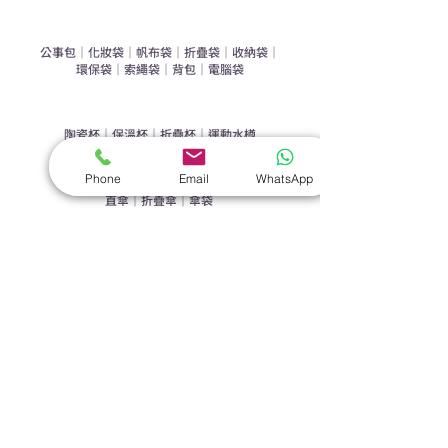
​袋類禮品
公事包
｜
化妝袋
｜
帆布袋
｜
折疊袋
｜
收納袋
｜
環保袋
｜
索繩袋
｜
背包
｜
電腦袋
杯類禮品
陶瓷杯
｜
保溫杯
｜
折疊杯
｜
運動水樽
雨傘
Phone
Email
WhatsApp
直傘
｜
折疊傘
｜
傘袋
服飾｜配件
T-shirt
｜
Polo
｜
帽子
｜
Jacket
｜
褲子
​皮革禮品
​銀包
｜
散紙包
｜
PU文件夾
｜
名片套
節日｜戶外禮品
​廣告扇
｜
手提電風扇
｜
其他
旗袋｜籌款用品