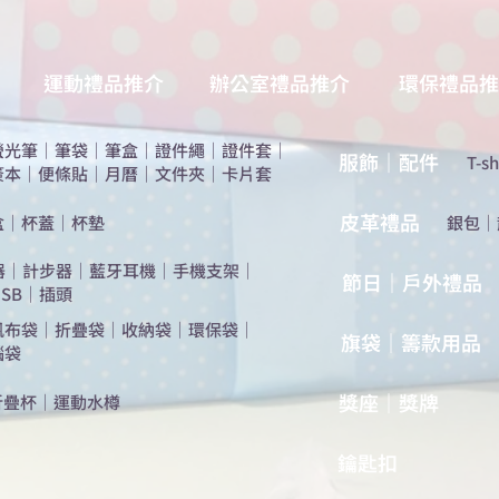
運動禮品推介
辦公室禮品推介
環保禮品推
螢光筆
｜
筆袋
｜
筆盒
｜
證件繩
｜
證件套
｜
服飾｜配件
T-sh
簽本
｜
便條貼
｜
月曆
｜
文件夾
｜
卡片套
​皮革禮品
盒
｜
杯蓋
｜
杯墊
​銀包
｜
器
｜
計步器
｜
藍牙耳機
｜
手機支架
｜
節日｜戶外禮品
SB
｜
插頭
帆布袋
｜
折疊袋
｜
收納袋
｜
環保袋
｜
旗袋｜籌款用品
腦袋
​獎座｜獎牌
折疊杯
｜
運動水樽
​鑰匙扣