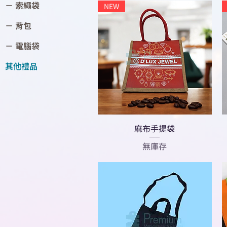
－ 索繩袋
NEW
－ 背包
－ 電腦袋
其他禮品
麻布手提袋
無庫存