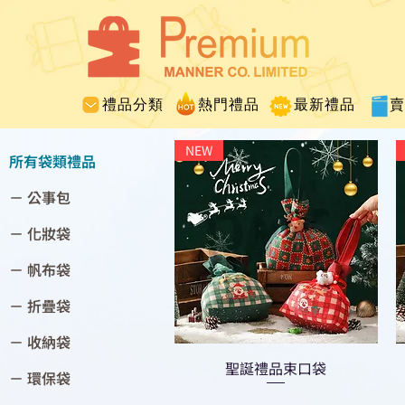
禮品分類
熱門禮品
最新禮品
NEW
所有袋類禮品
－ 公事包
－ 化妝袋
－ 帆布袋
－ 折疊袋
－ 收納袋
聖誕禮品束口袋
－ 環保袋