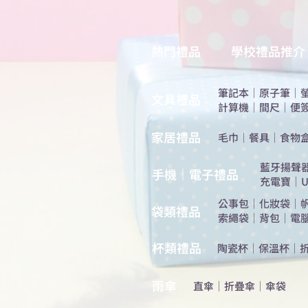
熱門禮品
學校禮品推介
筆記本
｜
原子筆
｜
​文具禮品
計算機
｜
間尺
｜
便
​家居禮品
​毛巾
｜
餐具
｜
食物
​藍牙揚聲
手機｜電子禮品
充電寶
｜
U
公事包
｜
化妝袋
｜
​袋類禮品
索繩袋
｜
背包
｜
電
杯類禮品
陶瓷杯
｜
保溫杯
｜
雨傘
直傘
｜
折疊傘
｜
傘袋