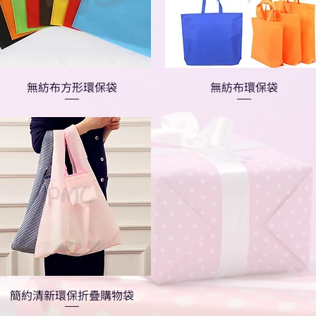
無紡布方形環保袋
無紡布環保袋
簡約清新環保折疊購物袋