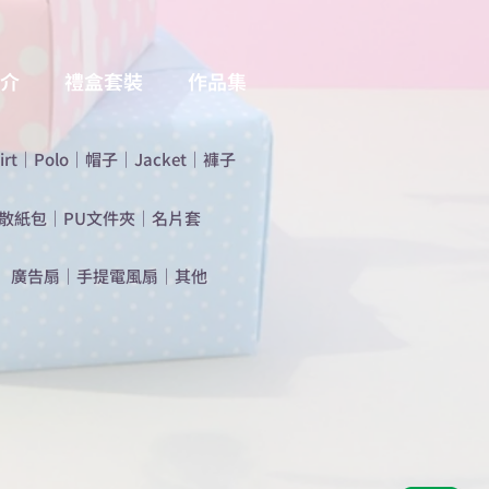
介
禮盒套裝
作品集
irt
｜
Polo
｜
帽子
｜
Jacket
｜
褲子
散紙包
｜
PU文件夾
｜
名片套
​廣告扇
｜
手提電風扇
｜
其他