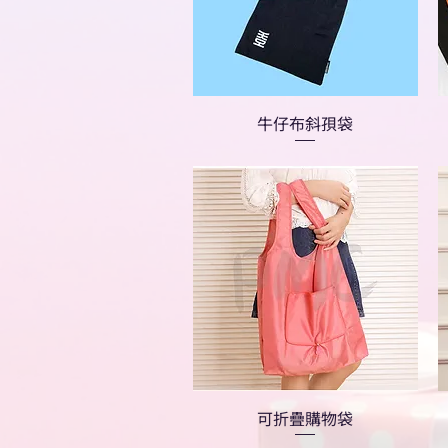
牛仔布斜孭袋
可折疊購物袋