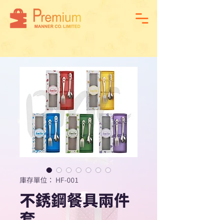
庫存單位： HF-001
不銹鋼餐具兩件
套