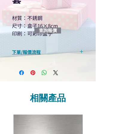
材質：不銹鋼
尺寸：盒子16×8cm
查詢報價
印刷：可彩印盒子
下單/報價流程
“現在不再需要等回覆！用我們系
統馬上可以進行查詢或報價”
選擇所需產品
使用我們網頁系統的即時對話/
Whatsapp /致電功能，即時與
相關產品
我們聯絡
說明要查詢的產品編號
說明需要的數量和印刷多少顏
色的LOGO
我們會立即報價給貴客戶