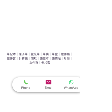
辦公室禮品推介
環保禮品推介
禮盒套裝
作品集
​文具禮品
筆記本
｜
原子筆
｜
螢光筆
｜
筆袋
｜
筆盒
｜
證件繩
｜
證件套
｜
計算機
｜
間尺
｜
便簽本
｜
便條貼
｜
月曆
｜
文件夾
｜
卡片套
​家居禮品
​毛巾
｜
餐具
｜
食物盒
｜
杯蓋
｜
杯墊
Phone
Email
WhatsApp
手機｜電子禮品
​藍牙揚聲器
｜
計步器
｜
藍牙耳機
｜
手機支架
｜
充電寶
｜
USB
｜
插頭
​袋類禮品