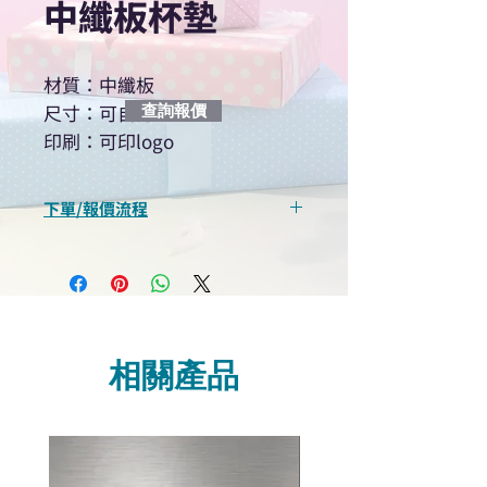
中纖板杯墊
材質：中纖板
尺寸：可自訂
查詢報價
印刷：可印logo
下單/報價流程
“現在不再需要等回覆！用我們系
統馬上可以進行查詢或報價”
選擇所需產品
使用我們網頁系統的即時對話/
Whatsapp /致電功能，即時與
相關產品
我們聯絡
說明要查詢的產品編號
說明需要的數量和印刷多少顏
色的LOGO
我們會立即報價給貴客戶