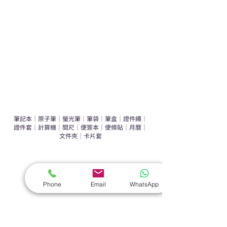
辦公室禮品推介
環保禮品推介
禮盒套裝
作品集
​文具禮品
筆記本
｜
原子筆
｜
螢光筆
｜
筆袋
｜
筆盒
｜
證件繩
｜
證件套
｜
計算機
｜
間尺
｜
便簽本
｜
便條貼
｜
月曆
｜
文件夾
｜
卡片套
​家居禮品
​毛巾
｜
餐具
｜
食物盒
｜
杯蓋
｜
杯墊
Phone
Email
WhatsApp
手機｜電子禮品
​藍牙揚聲器
｜
計步器
｜
藍牙耳機
｜
手機支架
｜
充電寶
｜
USB
｜
插頭