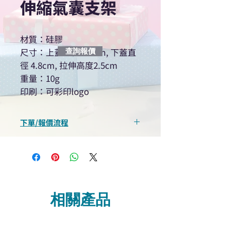
伸縮氣囊支架
材質：硅膠
尺寸：上蓋直徑 4.1cm, 下蓋直
查詢報價
徑 4.8cm, 拉伸高度2.5cm
重量：10g
印刷：可彩印logo
下單/報價流程
“現在不再需要等回覆！用我們系
統馬上可以進行查詢或報價”
選擇所需產品
使用我們網頁系統的即時對話/
Whatsapp /致電功能，即時與
相關產品
我們聯絡
說明要查詢的產品編號