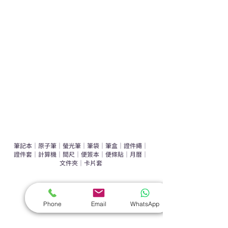
運動禮品推介
辦公室禮品推介
環保禮品推介
禮盒套裝
作品集
​文具禮品
筆記本
｜
原子筆
｜
螢光筆
｜
筆袋
｜
筆盒
｜
證件繩
｜
證件套
｜
計算機
｜
間尺
｜
便簽本
｜
便條貼
｜
月曆
｜
文件夾
｜
卡片套
​家居禮品
​毛巾
｜
餐具
｜
食物盒
｜
杯蓋
｜
杯墊
Phone
Email
WhatsApp
手機｜電子禮品