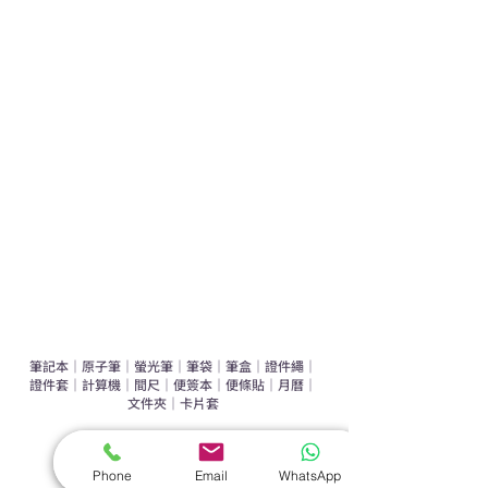
學校禮品推介
運動禮品推介
辦公室禮品推介
環保禮品推介
禮盒套裝
作品集
​文具禮品
筆記本
｜
原子筆
｜
螢光筆
｜
筆袋
｜
筆盒
｜
證件繩
｜
證件套
｜
計算機
｜
間尺
｜
便簽本
｜
便條貼
｜
月曆
｜
文件夾
｜
卡片套
​家居禮品
Phone
Email
WhatsApp
​毛巾
｜
餐具
｜
食物盒
｜
杯蓋
｜
杯墊