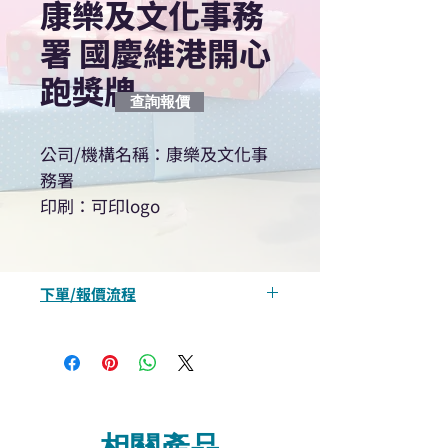
康樂及文化事務
署 國慶維港開心
跑獎牌
查詢報價
公司/機構名稱：​康樂及文化事
務署
印刷：可印logo
下單/報價流程
“現在不再需要等回覆！用我們系
統馬上可以進行查詢或報價”
選擇所需產品
使用我們網頁系統的即時對話/
Whatsapp /致電功能，即時與
相關產品