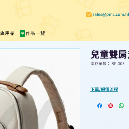
sales@pmc.com.h
賣旗用品
作品一覽
兒童雙肩
庫存單位： BP-003
下單/報價流程
“現在不再需要等
查詢或報價”
選擇所需產品
使用我們網頁系統的
功能，即時與我