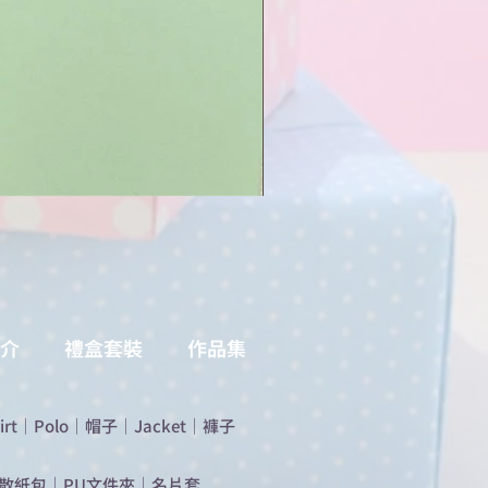
介
禮盒套裝
作品集
irt
｜
Polo
｜
帽子
｜
Jacket
｜
褲子
散紙包
｜
PU文件夾
｜
名片套