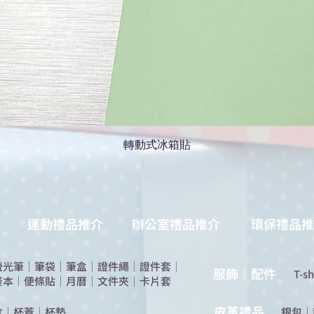
轉動式冰箱貼
運動禮品推介
辦公室禮品推介
環保禮品推
螢光筆
｜
筆袋
｜
筆盒
｜
證件繩
｜
證件套
｜
服飾｜配件
T-sh
簽本
｜
便條貼
｜
月曆
｜
文件夾
｜
卡片套
​皮革禮品
盒
｜
杯蓋
｜
杯墊
​銀包
｜