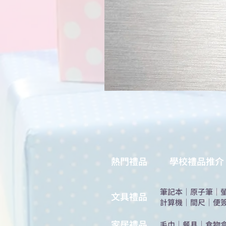
熱門禮品
學校禮品推介
筆記本
｜
原子筆
｜
​文具禮品
計算機
｜
間尺
｜
便
​家居禮品
​毛巾
｜
餐具
｜
食物