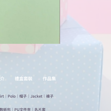
介
禮盒套裝
作品集
irt
｜
Polo
｜
帽子
｜
Jacket
｜
褲子
散紙包
｜
PU文件夾
｜
名片套