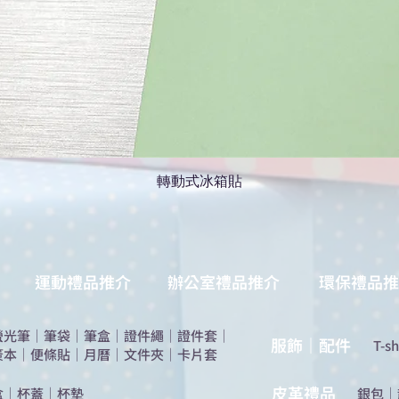
轉動式冰箱貼
運動禮品推介
辦公室禮品推介
環保禮品推
螢光筆
｜
筆袋
｜
筆盒
｜
證件繩
｜
證件套
｜
服飾｜配件
T-sh
簽本
｜
便條貼
｜
月曆
｜
文件夾
｜
卡片套
​皮革禮品
盒
｜
杯蓋
｜
杯墊
​銀包
｜