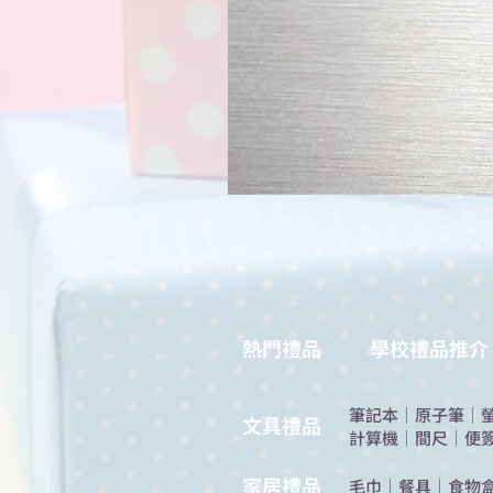
熱門禮品
學校禮品推介
筆記本
｜
原子筆
｜
​文具禮品
計算機
｜
間尺
｜
便
​家居禮品
​毛巾
｜
餐具
｜
食物