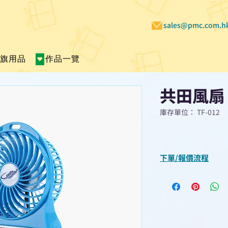
sales@pmc.com.h
賣旗用品
作品一覽
共田風扇
庫存單位： TF-012
下單/報價流程
“現在不再需要等
查詢或報價”
選擇所需產品
使用我們網頁系統的
功能，即時與我