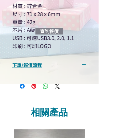
材質 : 鋅合金
尺寸 : 71 x 28 x 6mm
重量 : 42g
芯片 : A級
查詢報價
USB : 可選USB3.0, 2.0, 1.1
印刷 : 可印LOGO
下單/報價流程
“現在不再需要等回覆！用我們系
統馬上可以進行查詢或報價”
選擇所需產品
使用我們網頁系統的即時對話/
Whatsapp /致電功能，即時與
相關產品
我們聯絡
說明要查詢的產品編號
說明需要的數量和印刷多少顏
色的LOGO