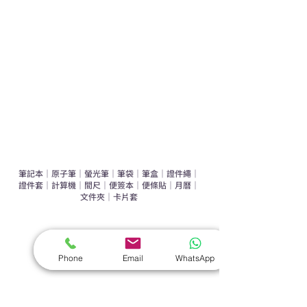
辦公室禮品推介
環保禮品推介
禮盒套裝
作品集
​文具禮品
筆記本
｜
原子筆
｜
螢光筆
｜
筆袋
｜
筆盒
｜
證件繩
｜
證件套
｜
計算機
｜
間尺
｜
便簽本
｜
便條貼
｜
月曆
｜
文件夾
｜
卡片套
​家居禮品
​毛巾
｜
餐具
｜
食物盒
｜
杯蓋
｜
杯墊
Phone
Email
WhatsApp
手機｜電子禮品
​藍牙揚聲器
｜
計步器
｜
藍牙耳機
｜
手機支架
｜
充電寶
｜
USB
｜
插頭