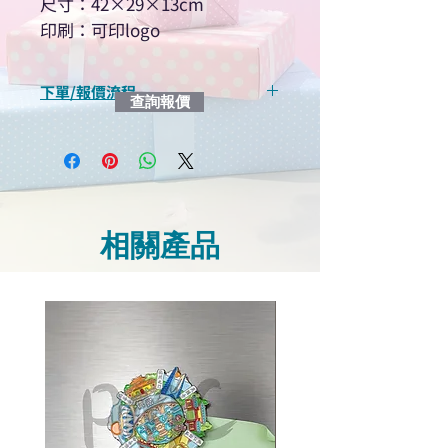
尺寸：42×29×13cm
印刷：可印logo
下單/報價流程
查詢報價
“現在不再需要等回覆！用我們系
統馬上可以進行查詢或報價”
選擇所需產品
使用我們網頁系統的即時對話/
Whatsapp /致電功能，即時與
相關產品
我們聯絡
說明要查詢的產品編號
說明需要的數量和印刷多少顏
色的LOGO
我們會立即報價給貴客戶