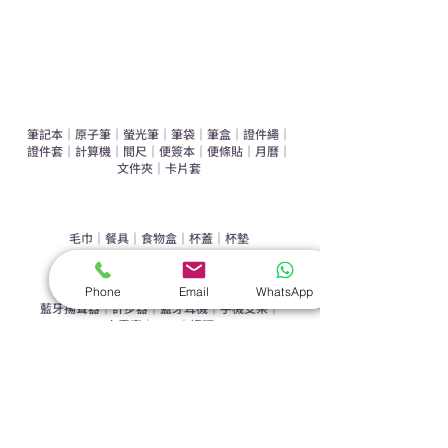
禮盒套裝
作品集
​文具禮品
筆記本
｜
原子筆
｜
螢光筆
｜
筆袋
｜
筆盒
｜
證件繩
｜
證件套
｜
計算機
｜
間尺
｜
便簽本
｜
便條貼
｜
月曆
｜
文件夾
｜
卡片套
​家居禮品
​毛巾
｜
餐具
｜
食物盒
｜
杯蓋
｜
杯墊
手機｜電子禮品
Phone
Email
WhatsApp
​藍牙揚聲器
｜
計步器
｜
藍牙耳機
｜
手機支架
｜
充電寶
｜
USB
｜
插頭
​袋類禮品
公事包
｜
化妝袋
｜
帆布袋
｜
折疊袋
｜
收納袋
｜
環保袋
｜
索繩袋
｜
背包
｜
電腦袋
杯類禮品