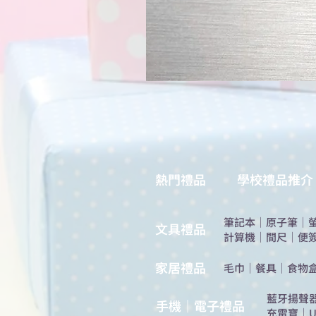
熱門禮品
學校禮品推介
筆記本
｜
原子筆
｜
​文具禮品
計算機
｜
間尺
｜
便
​家居禮品
​毛巾
｜
餐具
｜
食物
​藍牙揚聲
手機｜電子禮品
充電寶
｜
U