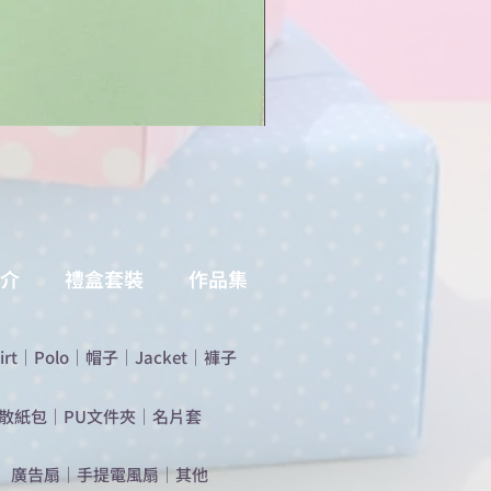
介
禮盒套裝
作品集
irt
｜
Polo
｜
帽子
｜
Jacket
｜
褲子
散紙包
｜
PU文件夾
｜
名片套
​廣告扇
｜
手提電風扇
｜
其他