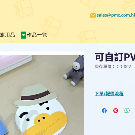
sales@pmc.com.h
賣旗用品
作品一覽
可自訂P
庫存單位： CD-002
下單/報價流程
“現在不再需要等
查詢或報價”
選擇所需產品
使用我們網頁系統的
功能，即時與我