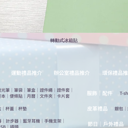
轉動式冰箱貼
運動禮品推介
辦公室禮品推介
環保禮品推
螢光筆
｜
筆袋
｜
筆盒
｜
證件繩
｜
證件套
｜
服飾｜配件
T-sh
簽本
｜
便條貼
｜
月曆
｜
文件夾
｜
卡片套
​皮革禮品
盒
｜
杯蓋
｜
杯墊
​銀包
｜
器
｜
計步器
｜
藍牙耳機
｜
手機支架
｜
節日｜戶外禮品
SB
｜
插頭