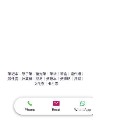
辦公室禮品推介
環保禮品推介
禮盒套裝
作品集
​文具禮品
筆記本
｜
原子筆
｜
螢光筆
｜
筆袋
｜
筆盒
｜
證件繩
｜
證件套
｜
計算機
｜
間尺
｜
便簽本
｜
便條貼
｜
月曆
｜
文件夾
｜
卡片套
​家居禮品
​毛巾
｜
餐具
｜
食物盒
｜
杯蓋
｜
杯墊
Phone
Email
WhatsApp
手機｜電子禮品
​藍牙揚聲器
｜
計步器
｜
藍牙耳機
｜
手機支架
｜
充電寶
｜
USB
｜
插頭