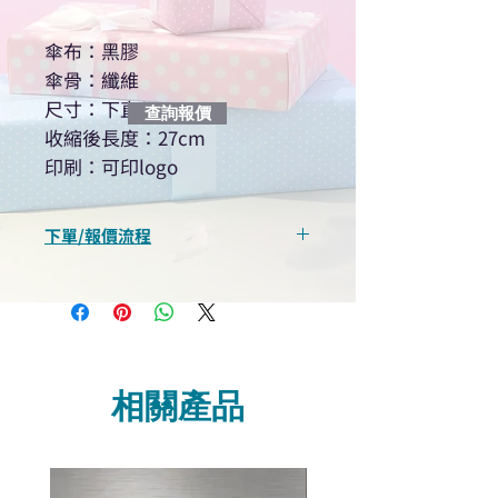
傘布：黑膠
傘骨：纖維
尺寸：下直径 97cm
查詢報價
收縮後長度：27cm
印刷：可印logo
下單/報價流程
“現在不再需要等回覆！用我們系
統馬上可以進行查詢或報價”
選擇所需產品
使用我們網頁系統的即時對話/
Whatsapp /致電功能，即時與
相關產品
我們聯絡
說明要查詢的產品編號
說明需要的數量和印刷多少顏
色的LOGO