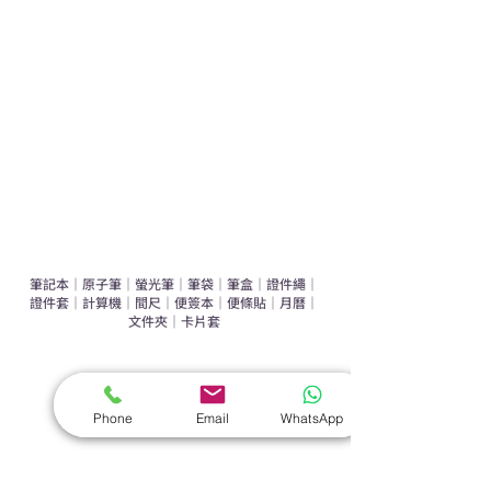
運動禮品推介
辦公室禮品推介
環保禮品推介
禮盒套裝
作品集
​文具禮品
筆記本
｜
原子筆
｜
螢光筆
｜
筆袋
｜
筆盒
｜
證件繩
｜
證件套
｜
計算機
｜
間尺
｜
便簽本
｜
便條貼
｜
月曆
｜
文件夾
｜
卡片套
​家居禮品
​毛巾
｜
餐具
｜
食物盒
｜
杯蓋
｜
杯墊
Phone
Email
WhatsApp
手機｜電子禮品
​藍牙揚聲器
｜
計步器
｜
藍牙耳機
｜
手機支架
｜