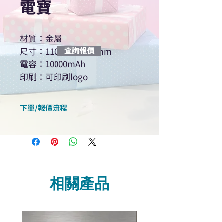
電寶
材質：金屬
尺寸：110×68×9.3mm
查詢報價
電容：10000mAh
印刷：可印刷logo
下單/報價流程
“現在不再需要等回覆！用我們系
統馬上可以進行查詢或報價”
選擇所需產品
使用我們網頁系統的即時對話/
Whatsapp /致電功能，即時與
相關產品
我們聯絡
說明要查詢的產品編號
說明需要的數量和印刷多少顏
色的LOGO