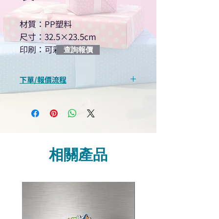
材質：PP塑料
尺寸：32.5×23.5cm
印刷：可彩印
查詢報價
下單/報價流程
“現在不再需要等回覆！用我們系
統馬上可以進行查詢或報價”
選擇所需產品
使用我們網頁系統的即時對話/
Whatsapp /致電功能，即時與
相關產品
我們聯絡
說明要查詢的產品編號
說明需要的數量和印刷多少顏
色的LOGO
我們會立即報價給貴客戶