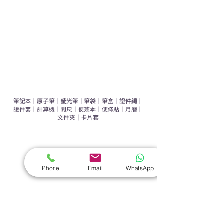
環保禮品推介
禮盒套裝
作品集
​文具禮品
筆記本
｜
原子筆
｜
螢光筆
｜
筆袋
｜
筆盒
｜
證件繩
｜
證件套
｜
計算機
｜
間尺
｜
便簽本
｜
便條貼
｜
月曆
｜
文件夾
｜
卡片套
​家居禮品
​毛巾
｜
餐具
｜
食物盒
｜
杯蓋
｜
杯墊
Phone
Email
WhatsApp
手機｜電子禮品
​藍牙揚聲器
｜
計步器
｜
藍牙耳機
｜
手機支架
｜
充電寶
｜
USB
｜
插頭
​袋類禮品