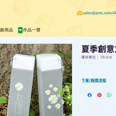
sales@pmc.com.h
賣旗用品
作品一覽
夏季創意
庫存單位： TB-016
下單/報價流程
“現在不再需要等
查詢或報價”
選擇所需產品
使用我們網頁系統的
功能，即時與我