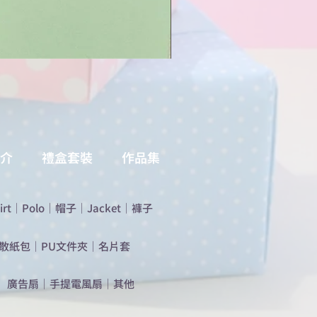
介
禮盒套裝
作品集
irt
｜
Polo
｜
帽子
｜
Jacket
｜
褲子
散紙包
｜
PU文件夾
｜
名片套
​廣告扇
｜
手提電風扇
｜
其他