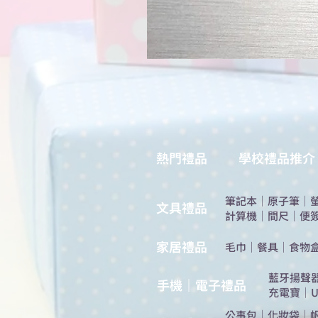
熱門禮品
學校禮品推介
筆記本
｜
原子筆
｜
​文具禮品
計算機
｜
間尺
｜
便
​家居禮品
​毛巾
｜
餐具
｜
食物
​藍牙揚聲
手機｜電子禮品
充電寶
｜
U
公事包
｜
化妝袋
｜