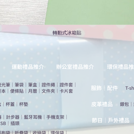
轉動式冰箱貼
運動禮品推介
辦公室禮品推介
環保禮品推
螢光筆
｜
筆袋
｜
筆盒
｜
證件繩
｜
證件套
｜
服飾｜配件
T-sh
簽本
｜
便條貼
｜
月曆
｜
文件夾
｜
卡片套
​皮革禮品
盒
｜
杯蓋
｜
杯墊
​銀包
｜
器
｜
計步器
｜
藍牙耳機
｜
手機支架
｜
節日｜戶外禮品
SB
｜
插頭
帆布袋
｜
折疊袋
｜
收納袋
｜
環保袋
｜