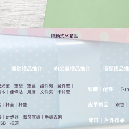
轉動式冰箱貼
運動禮品推介
辦公室禮品推介
環保禮品推
螢光筆
｜
筆袋
｜
筆盒
｜
證件繩
｜
證件套
｜
服飾｜配件
T-sh
簽本
｜
便條貼
｜
月曆
｜
文件夾
｜
卡片套
​皮革禮品
盒
｜
杯蓋
｜
杯墊
​銀包
｜
器
｜
計步器
｜
藍牙耳機
｜
手機支架
｜
節日｜戶外禮品
SB
｜
插頭