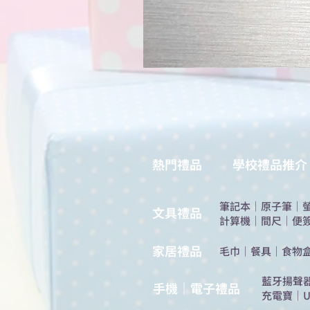
熱門禮品
學校禮品推介
筆記本
｜
原子筆
｜
​文具禮品
計算機
｜
間尺
｜
便
​家居禮品
​毛巾
｜
餐具
｜
食物
​藍牙揚聲
手機｜電子禮品
充電寶
｜
U