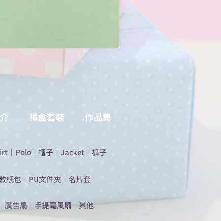
介
禮盒套裝
作品集
irt
｜
Polo
｜
帽子
｜
Jacket
｜
褲子
散紙包
｜
PU文件夾
｜
名片套
​廣告扇
｜
手提電風扇
｜
其他