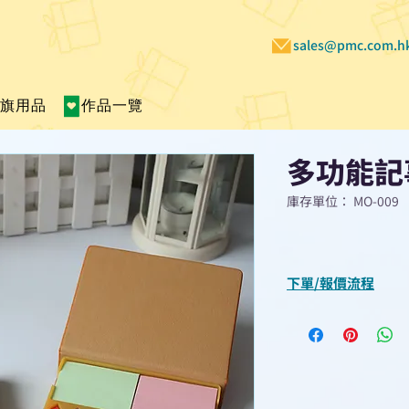
sales@pmc.com.h
賣旗用品
作品一覽
多功能記
庫存單位： MO-009
下單/報價流程
“現在不再需要等
查詢或報價”
選擇所需產品
使用我們網頁系統的
功能，即時與我