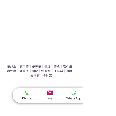
運動禮品推介
辦公室禮品推介
環保禮品推介
禮盒套裝
作品集
​文具禮品
筆記本
｜
原子筆
｜
螢光筆
｜
筆袋
｜
筆盒
｜
證件繩
｜
證件套
｜
計算機
｜
間尺
｜
便簽本
｜
便條貼
｜
月曆
｜
文件夾
｜
卡片套
​家居禮品
​毛巾
｜
餐具
｜
食物盒
｜
杯蓋
｜
杯墊
Phone
Email
WhatsApp
手機｜電子禮品
​藍牙揚聲器
｜
計步器
｜
藍牙耳機
｜
手機支架
｜
充電寶
｜
USB
｜
插頭