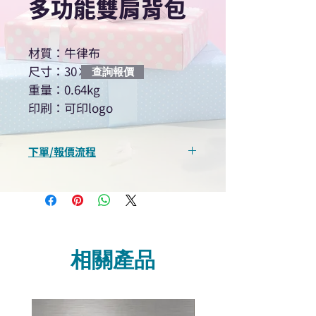
多功能雙肩背包
材質：牛律布
尺寸：30×9×39cm
查詢報價
重量：0.64kg
印刷：可印logo
下單/報價流程
“現在不再需要等回覆！用我們系
統馬上可以進行查詢或報價”
選擇所需產品
使用我們網頁系統的即時對話/
Whatsapp /致電功能，即時與
相關產品
我們聯絡
說明要查詢的產品編號
說明需要的數量和印刷多少顏
色的LOGO