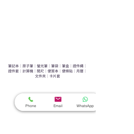
辦公室禮品推介
環保禮品推介
禮盒套裝
作品集
​文具禮品
筆記本
｜
原子筆
｜
螢光筆
｜
筆袋
｜
筆盒
｜
證件繩
｜
證件套
｜
計算機
｜
間尺
｜
便簽本
｜
便條貼
｜
月曆
｜
文件夾
｜
卡片套
​家居禮品
​毛巾
｜
餐具
｜
食物盒
｜
杯蓋
｜
杯墊
Phone
Email
WhatsApp
手機｜電子禮品
​藍牙揚聲器
｜
計步器
｜
藍牙耳機
｜
手機支架
｜
充電寶
｜
USB
｜
插頭
​袋類禮品