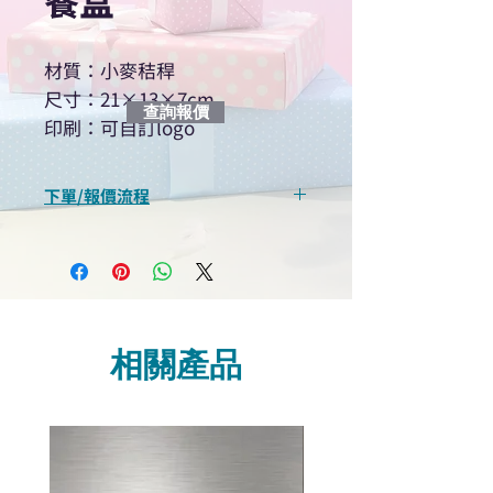
餐盒
材質：小麥秸稈
尺寸：21×13×7cm
查詢報價
印刷：可自訂logo
下單/報價流程
“現在不再需要等回覆！用我們系
統馬上可以進行查詢或報價”
選擇所需產品
使用我們網頁系統的即時對話/
Whatsapp /致電功能，即時與
相關產品
我們聯絡
說明要查詢的產品編號
說明需要的數量和印刷多少顏
色的LOGO
我們會立即報價給貴客戶