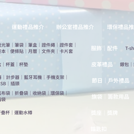
運動禮品推介
辦公室禮品推介
環保禮品推
螢光筆
｜
筆袋
｜
筆盒
｜
證件繩
｜
證件套
｜
服飾｜配件
T-sh
簽本
｜
便條貼
｜
月曆
｜
文件夾
｜
卡片套
​皮革禮品
盒
｜
杯蓋
｜
杯墊
​銀包
｜
器
｜
計步器
｜
藍牙耳機
｜
手機支架
｜
節日｜戶外禮品
SB
｜
插頭
帆布袋
｜
折疊袋
｜
收納袋
｜
環保袋
｜
旗袋｜籌款用品
腦袋
​獎座｜獎牌
折疊杯
｜
運動水樽
​鑰匙扣