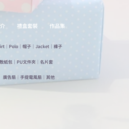
介
禮盒套裝
作品集
irt
｜
Polo
｜
帽子
｜
Jacket
｜
褲子
散紙包
｜
PU文件夾
｜
名片套
​廣告扇
｜
手提電風扇
｜
其他