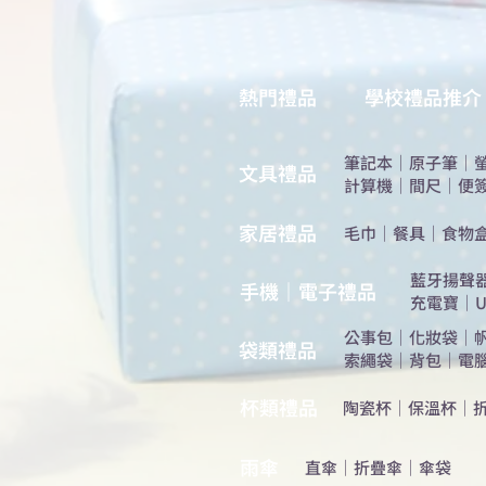
熱門禮品
學校禮品推介
筆記本
｜
原子筆
｜
​文具禮品
計算機
｜
間尺
｜
便
​家居禮品
​毛巾
｜
餐具
｜
食物
​藍牙揚聲
手機｜電子禮品
充電寶
｜
U
公事包
｜
化妝袋
｜
​袋類禮品
索繩袋
｜
背包
｜
電
杯類禮品
陶瓷杯
｜
保溫杯
｜
雨傘
直傘
｜
折疊傘
｜
傘袋