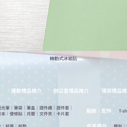
轉動式冰箱貼
運動禮品推介
辦公室禮品推介
環保禮品推
螢光筆
｜
筆袋
｜
筆盒
｜
證件繩
｜
證件套
｜
服飾｜配件
T-sh
簽本
｜
便條貼
｜
月曆
｜
文件夾
｜
卡片套
​皮革禮品
盒
｜
杯蓋
｜
杯墊
​銀包
｜