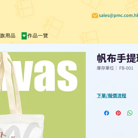
sales@pmc.com.h
賣旗用品
作品一覽
帆布手提
庫存單位： FB-001
下單/報價流程
“現在不再需要等
查詢或報價”
選擇所需產品
使用我們網頁系統的
功能，即時與我