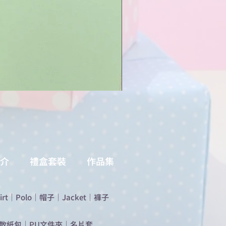
介
禮盒套裝
作品集
irt
｜
Polo
｜
帽子
｜
Jacket
｜
褲子
散紙包
｜
PU文件夾
｜
名片套