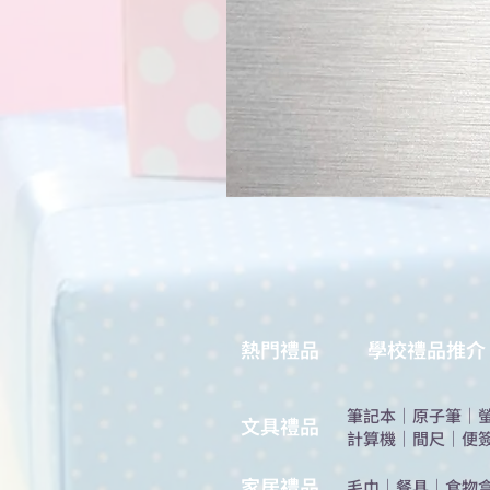
熱門禮品
學校禮品推介
筆記本
｜
原子筆
｜
​文具禮品
計算機
｜
間尺
｜
便
​家居禮品
​毛巾
｜
餐具
｜
食物