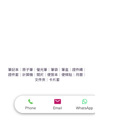
辦公室禮品推介
環保禮品推介
禮盒套裝
作品集
​文具禮品
筆記本
｜
原子筆
｜
螢光筆
｜
筆袋
｜
筆盒
｜
證件繩
｜
證件套
｜
計算機
｜
間尺
｜
便簽本
｜
便條貼
｜
月曆
｜
文件夾
｜
卡片套
​家居禮品
​毛巾
｜
餐具
｜
食物盒
｜
杯蓋
｜
杯墊
Phone
Email
WhatsApp
手機｜電子禮品
​藍牙揚聲器
｜
計步器
｜
藍牙耳機
｜
手機支架
｜
充電寶
｜
USB
｜
插頭