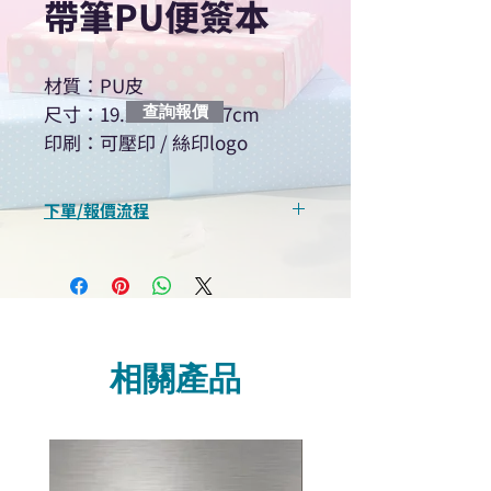
帶筆PU便簽本
材質：PU皮
尺寸：19.2×11.2×1.7cm
查詢報價
印刷：可壓印 / 絲印logo
下單/報價流程
“現在不再需要等回覆！用我們系
統馬上可以進行查詢或報價”
選擇所需產品
使用我們網頁系統的即時對話/
Whatsapp /致電功能，即時與
相關產品
我們聯絡
說明要查詢的產品編號
說明需要的數量和印刷多少顏
色的LOGO
我們會立即報價給貴客戶