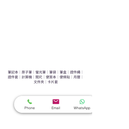
辦公室禮品推介
環保禮品推介
禮盒套裝
作品集
​文具禮品
筆記本
｜
原子筆
｜
螢光筆
｜
筆袋
｜
筆盒
｜
證件繩
｜
證件套
｜
計算機
｜
間尺
｜
便簽本
｜
便條貼
｜
月曆
｜
文件夾
｜
卡片套
​家居禮品
​毛巾
｜
餐具
｜
食物盒
｜
杯蓋
｜
杯墊
Phone
Email
WhatsApp
手機｜電子禮品
​藍牙揚聲器
｜
計步器
｜
藍牙耳機
｜
手機支架
｜
充電寶
｜
USB
｜
插頭