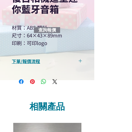
你藍牙音箱
材質：ABS 塑料
查詢報價
尺寸：64×43×89mm
印刷：可印logo
下單/報價流程
“現在不再需要等回覆！用我們系
統馬上可以進行查詢或報價”
選擇所需產品
使用我們網頁系統的即時對話/
Whatsapp /致電功能，即時與
相關產品
我們聯絡
說明要查詢的產品編號
說明需要的數量和印刷多少顏
色的LOGO