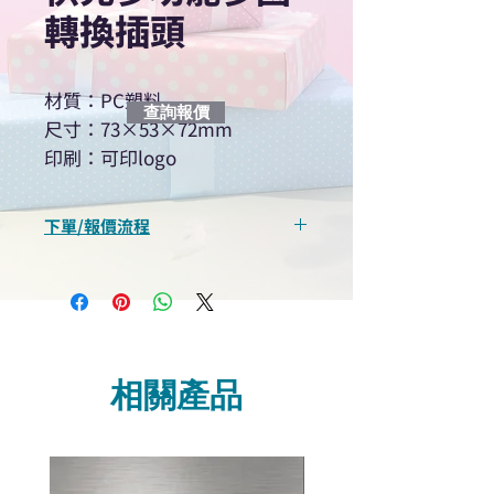
轉換插頭
材質：PC塑料
查詢報價
尺寸：73×53×72mm
印刷：可印logo
下單/報價流程
“現在不再需要等回覆！用我們系
統馬上可以進行查詢或報價”
選擇所需產品
使用我們網頁系統的即時對話/
Whatsapp /致電功能，即時與
相關產品
我們聯絡
說明要查詢的產品編號
說明需要的數量和印刷多少顏
色的LOGO