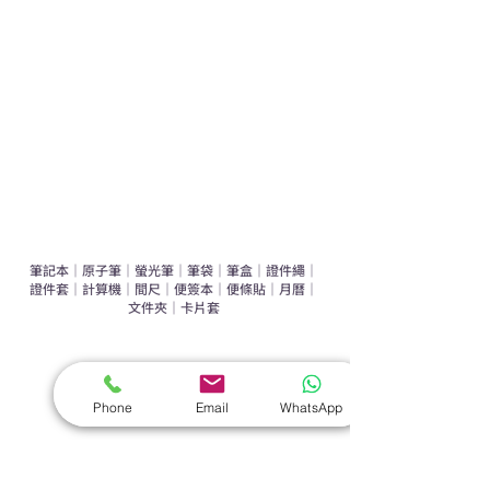
辦公室禮品推介
環保禮品推介
禮盒套裝
作品集
​文具禮品
筆記本
｜
原子筆
｜
螢光筆
｜
筆袋
｜
筆盒
｜
證件繩
｜
證件套
｜
計算機
｜
間尺
｜
便簽本
｜
便條貼
｜
月曆
｜
文件夾
｜
卡片套
​家居禮品
​毛巾
｜
餐具
｜
食物盒
｜
杯蓋
｜
杯墊
Phone
Email
WhatsApp
手機｜電子禮品
​藍牙揚聲器
｜
計步器
｜
藍牙耳機
｜
手機支架
｜
充電寶
｜
USB
｜
插頭