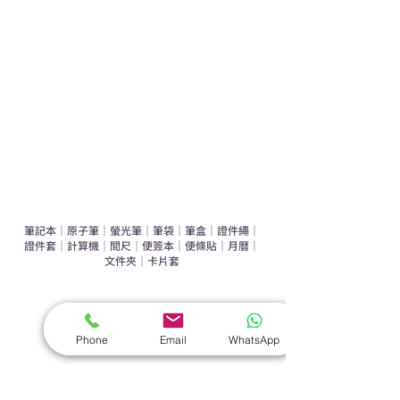
運動禮品推介
辦公室禮品推介
環保禮品推介
禮盒套裝
作品集
​文具禮品
筆記本
｜
原子筆
｜
螢光筆
｜
筆袋
｜
筆盒
｜
證件繩
｜
證件套
｜
計算機
｜
間尺
｜
便簽本
｜
便條貼
｜
月曆
｜
文件夾
｜
卡片套
​家居禮品
​毛巾
｜
餐具
｜
食物盒
｜
杯蓋
｜
杯墊
Phone
Email
WhatsApp
手機｜電子禮品
​藍牙揚聲器
｜
計步器
｜
藍牙耳機
｜
手機支架
｜