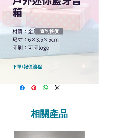
戶外迷你藍牙音
箱
材質：金屬
查詢報價
尺寸：6×3.5×5cm
印刷：可印logo
下單/報價流程
“現在不再需要等回覆！用我們系
統馬上可以進行查詢或報價”
選擇所需產品
使用我們網頁系統的即時對話/
Whatsapp /致電功能，即時與
相關產品
我們聯絡
說明要查詢的產品編號
說明需要的數量和印刷多少顏
色的LOGO