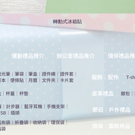
轉動式冰箱貼
運動禮品推介
辦公室禮品推介
環保禮品推
螢光筆
｜
筆袋
｜
筆盒
｜
證件繩
｜
證件套
｜
服飾｜配件
T-sh
簽本
｜
便條貼
｜
月曆
｜
文件夾
｜
卡片套
​皮革禮品
盒
｜
杯蓋
｜
杯墊
​銀包
｜
器
｜
計步器
｜
藍牙耳機
｜
手機支架
｜
節日｜戶外禮品
SB
｜
插頭
帆布袋
｜
折疊袋
｜
收納袋
｜
環保袋
｜
旗袋｜籌款用品
腦袋