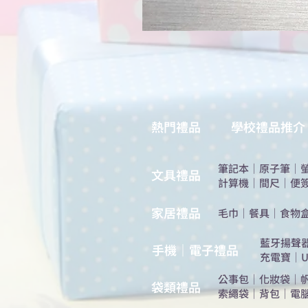
熱門禮品
學校禮品推介
筆記本
｜
原子筆
｜
​文具禮品
計算機
｜
間尺
｜
便
​家居禮品
​毛巾
｜
餐具
｜
食物
​藍牙揚聲
手機｜電子禮品
充電寶
｜
U
公事包
｜
化妝袋
｜
​袋類禮品
索繩袋
｜
背包
｜
電