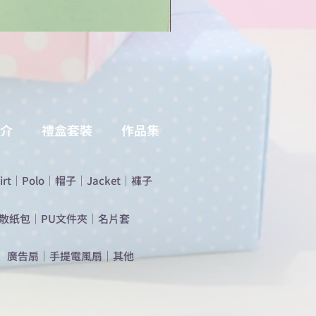
介
禮盒套裝
作品集
irt
｜
Polo
｜
帽子
｜
Jacket
｜
褲子
散紙包
｜
PU文件夾
｜
名片套
​廣告扇
｜
手提電風扇
｜
其他