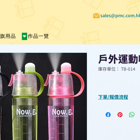
sales@pmc.com.h
賣旗用品
作品一覽
戶外運動
庫存單位： TB-014
下單/報價流程
“現在不再需要等
查詢或報價”
選擇所需產品
使用我們網頁系統的
功能，即時與我