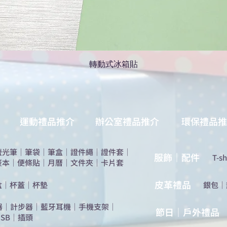
轉動式冰箱貼
運動禮品推介
辦公室禮品推介
環保禮品推
螢光筆
｜
筆袋
｜
筆盒
｜
證件繩
｜
證件套
｜
服飾｜配件
T-sh
簽本
｜
便條貼
｜
月曆
｜
文件夾
｜
卡片套
​皮革禮品
盒
｜
杯蓋
｜
杯墊
​銀包
｜
器
｜
計步器
｜
藍牙耳機
｜
手機支架
｜
節日｜戶外禮品
SB
｜
插頭