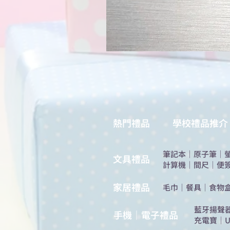
熱門禮品
學校禮品推介
筆記本
｜
原子筆
｜
​文具禮品
計算機
｜
間尺
｜
便
​家居禮品
​毛巾
｜
餐具
｜
食物
​藍牙揚聲
手機｜電子禮品
充電寶
｜
U