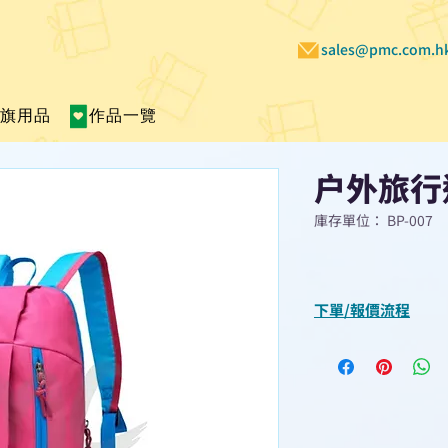
sales@pmc.com.h
賣旗用品
作品一覽
户外旅行
庫存單位： BP-007
下單/報價流程
“現在不再需要等
查詢或報價”
選擇所需產品
使用我們網頁系統的
功能，即時與我