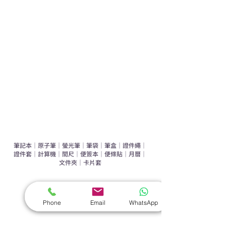
運動禮品推介
辦公室禮品推介
環保禮品推介
禮盒套裝
作品集
​文具禮品
筆記本
｜
原子筆
｜
螢光筆
｜
筆袋
｜
筆盒
｜
證件繩
｜
證件套
｜
計算機
｜
間尺
｜
便簽本
｜
便條貼
｜
月曆
｜
文件夾
｜
卡片套
​家居禮品
​毛巾
｜
餐具
｜
食物盒
｜
杯蓋
｜
杯墊
Phone
Email
WhatsApp
手機｜電子禮品