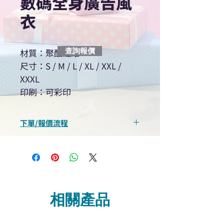
數碼全身廣告風
衣
查詢報價
材質：聚酯纖維
尺寸：S / M / L / XL / XXL /
XXXL
印刷：可彩印
下單/報價流程
“現在不再需要等回覆！用我們系
統馬上可以進行查詢或報價”
選擇所需產品
使用我們網頁系統的即時對話/
Whatsapp /致電功能，即時與
相關產品
我們聯絡
說明要查詢的產品編號