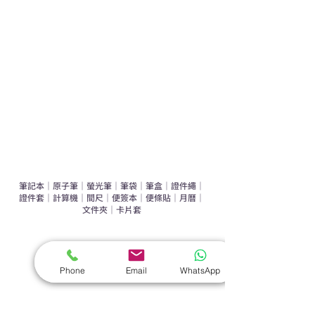
運動禮品推介
辦公室禮品推介
環保禮品推介
禮盒套裝
作品集
​文具禮品
筆記本
｜
原子筆
｜
螢光筆
｜
筆袋
｜
筆盒
｜
證件繩
｜
證件套
｜
計算機
｜
間尺
｜
便簽本
｜
便條貼
｜
月曆
｜
文件夾
｜
卡片套
​家居禮品
​毛巾
｜
餐具
｜
食物盒
｜
杯蓋
｜
杯墊
Phone
Email
WhatsApp
手機｜電子禮品
​藍牙揚聲器
｜
計步器
｜
藍牙耳機
｜
手機支架
｜