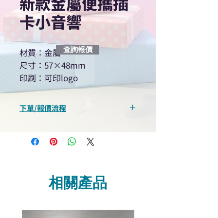
新款金屬便攜插
卡小音響
查詢報價
材質：金屬
尺寸：57×48mm
印刷：可印logo
下單/報價流程
“現在不再需要等回覆！用我們系
統馬上可以進行查詢或報價”
選擇所需產品
使用我們網頁系統的即時對話/
Whatsapp /致電功能，即時與
相關產品
我們聯絡
說明要查詢的產品編號
說明需要的數量和印刷多少顏