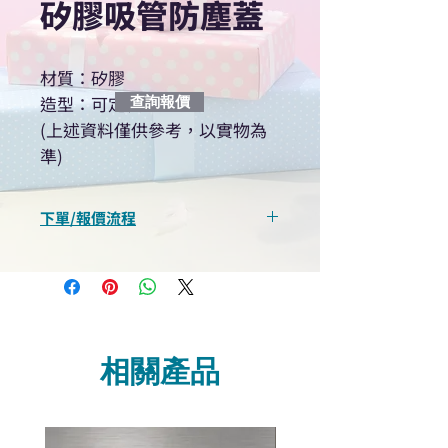
矽膠吸管防塵蓋
材質：矽膠
造型：可定製
查詢報價
(上述資料僅供參考，以實物為
準)
下單/報價流程
“現在不再需要等回覆！用我們系
統馬上可以進行查詢或報價”
選擇所需產品
使用我們網頁系統的即時對話/
Whatsapp /致電功能，即時與
相關產品
我們聯絡
說明要查詢的產品編號
說明需要的數量和印刷多少顏
色的LOGO