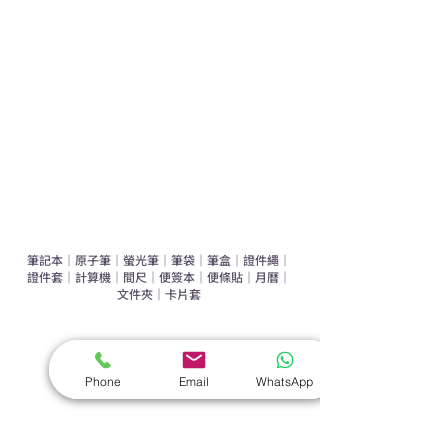
運動禮品推介
辦公室禮品推介
環保禮品推介
禮盒套裝
作品集
​文具禮品
筆記本
｜
原子筆
｜
螢光筆
｜
筆袋
｜
筆盒
｜
證件繩
｜
證件套
｜
計算機
｜
間尺
｜
便簽本
｜
便條貼
｜
月曆
｜
文件夾
｜
卡片套
​家居禮品
​毛巾
｜
餐具
｜
食物盒
｜
杯蓋
｜
杯墊
Phone
Email
WhatsApp
手機｜電子禮品
​藍牙揚聲器
｜
計步器
｜
藍牙耳機
｜
手機支架
｜