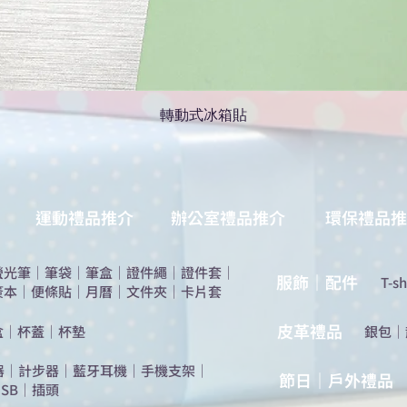
轉動式冰箱貼
運動禮品推介
辦公室禮品推介
環保禮品推
螢光筆
｜
筆袋
｜
筆盒
｜
證件繩
｜
證件套
｜
服飾｜配件
T-sh
簽本
｜
便條貼
｜
月曆
｜
文件夾
｜
卡片套
​皮革禮品
盒
｜
杯蓋
｜
杯墊
​銀包
｜
器
｜
計步器
｜
藍牙耳機
｜
手機支架
｜
節日｜戶外禮品
SB
｜
插頭