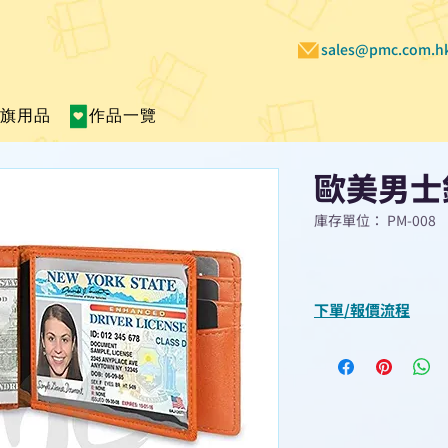
sales@pmc.com.h
賣旗用品
作品一覽
歐美男士
庫存單位： PM-008
下單/報價流程
“現在不再需要等
查詢或報價”
選擇所需產品
使用我們網頁系統的
功能，即時與我