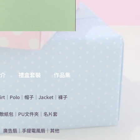
介
禮盒套裝
作品集
irt
｜
Polo
｜
帽子
｜
Jacket
｜
褲子
散紙包
｜
PU文件夾
｜
名片套
​廣告扇
｜
手提電風扇
｜
其他