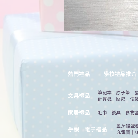
熱門禮品
學校禮品推介
筆記本
｜
原子筆
｜
​文具禮品
計算機
｜
間尺
｜
便
​家居禮品
​毛巾
｜
餐具
｜
食物
​藍牙揚聲
手機｜電子禮品
充電寶
｜
U