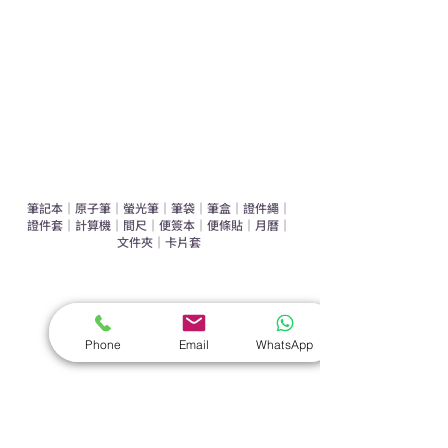
環保禮品推介
禮盒套裝
作品集
​文具禮品
筆記本
｜
原子筆
｜
螢光筆
｜
筆袋
｜
筆盒
｜
證件繩
｜
證件套
｜
計算機
｜
間尺
｜
便簽本
｜
便條貼
｜
月曆
｜
文件夾
｜
卡片套
​家居禮品
​毛巾
｜
餐具
｜
食物盒
｜
杯蓋
｜
杯墊
Phone
Email
WhatsApp
手機｜電子禮品
​藍牙揚聲器
｜
計步器
｜
藍牙耳機
｜
手機支架
｜
充電寶
｜
USB
｜
插頭
​袋類禮品