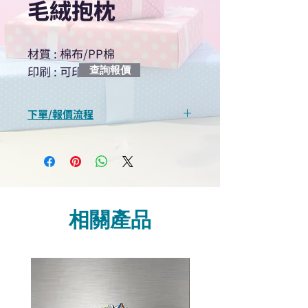
毛絨抱枕
材質 : 棉布/PP棉
印刷 : 可印LOGO
查詢報價
下單/報價流程
“現在不再需要等回覆！用我們系
統馬上可以進行查詢或報價”
選擇所需產品
使用我們網頁系統的即時對話/
Whatsapp /致電功能，即時與
相關產品
我們聯絡
說明要查詢的產品編號
說明需要的數量和印刷多少顏
色的LOGO
我們會立即報價給貴客戶