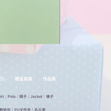
介
禮盒套裝
作品集
irt
｜
Polo
｜
帽子
｜
Jacket
｜
褲子
散紙包
｜
PU文件夾
｜
名片套