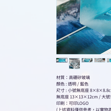
材質：高硼矽玻璃
顏色 : 透明 / 藍色
尺寸 : 小號無底座 8×8×8.8c
無底座 13×13×12cm / 大
印刷：可印LOGO
(上述資料僅供參考，以實物為