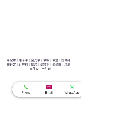
辦公室禮品推介
環保禮品推介
禮盒套裝
作品集
​文具禮品
筆記本
｜
原子筆
｜
螢光筆
｜
筆袋
｜
筆盒
｜
證件繩
｜
證件套
｜
計算機
｜
間尺
｜
便簽本
｜
便條貼
｜
月曆
｜
文件夾
｜
卡片套
​家居禮品
​毛巾
｜
餐具
｜
食物盒
｜
杯蓋
｜
杯墊
Phone
Email
WhatsApp
手機｜電子禮品
​藍牙揚聲器
｜
計步器
｜
藍牙耳機
｜
手機支架
｜
充電寶
｜
USB
｜
插頭