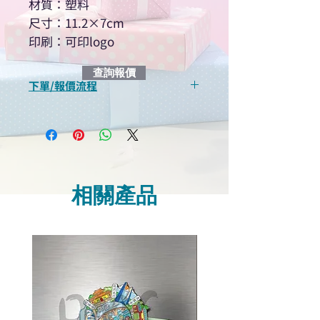
材質：塑料
尺寸：11.2×7cm
印刷：可印logo
查詢報價
下單/報價流程
“現在不再需要等回覆！用我們系
統馬上可以進行查詢或報價”
選擇所需產品
使用我們網頁系統的即時對話/
Whatsapp /致電功能，即時與
相關產品
我們聯絡
說明要查詢的產品編號
說明需要的數量和印刷多少顏
色的LOGO
我們會立即報價給貴客戶