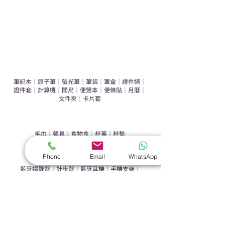
禮盒套裝
作品集
​文具禮品
筆記本
｜
原子筆
｜
螢光筆
｜
筆袋
｜
筆盒
｜
證件繩
｜
證件套
｜
計算機
｜
間尺
｜
便簽本
｜
便條貼
｜
月曆
｜
文件夾
｜
卡片套
​家居禮品
​毛巾
｜
餐具
｜
食物盒
｜
杯蓋
｜
杯墊
手機｜電子禮品
Phone
Email
WhatsApp
​藍牙揚聲器
｜
計步器
｜
藍牙耳機
｜
手機支架
｜
充電寶
｜
USB
｜
插頭
​袋類禮品
公事包
｜
化妝袋
｜
帆布袋
｜
折疊袋
｜
收納袋
｜
環保袋
｜
索繩袋
｜
背包
｜
電腦袋