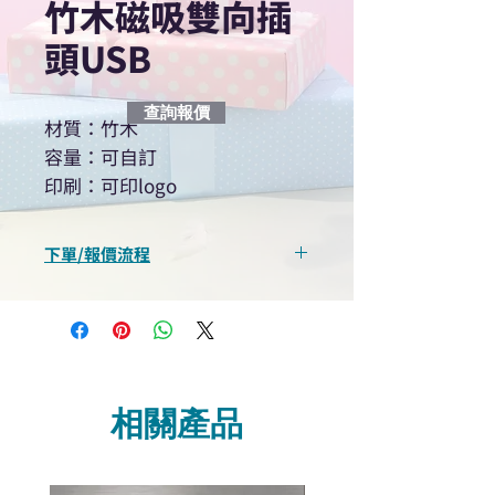
竹木磁吸雙向插
頭USB
查詢報價
材質：竹木
容量：可自訂
印刷：可印logo
下單/報價流程
“現在不再需要等回覆！用我們系
統馬上可以進行查詢或報價”
選擇所需產品
使用我們網頁系統的即時對話/
Whatsapp /致電功能，即時與
相關產品
我們聯絡
說明要查詢的產品編號
說明需要的數量和印刷多少顏