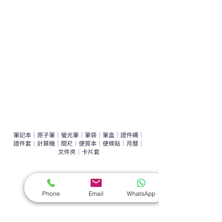
運動禮品推介
辦公室禮品推介
環保禮品推介
禮盒套裝
作品集
​文具禮品
筆記本
｜
原子筆
｜
螢光筆
｜
筆袋
｜
筆盒
｜
證件繩
｜
證件套
｜
計算機
｜
間尺
｜
便簽本
｜
便條貼
｜
月曆
｜
文件夾
｜
卡片套
​家居禮品
​毛巾
｜
餐具
｜
食物盒
｜
杯蓋
｜
杯墊
Phone
Email
WhatsApp
手機｜電子禮品
​藍牙揚聲器
｜
計步器
｜
藍牙耳機
｜
手機支架
｜