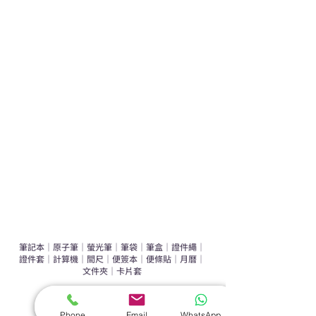
熱門禮品
學校禮品推介
運動禮品推介
辦公室禮品推介
環保禮品推介
禮盒套裝
作品集
​文具禮品
筆記本
｜
原子筆
｜
螢光筆
｜
筆袋
｜
筆盒
｜
證件繩
｜
證件套
｜
計算機
｜
間尺
｜
便簽本
｜
便條貼
｜
月曆
｜
文件夾
｜
卡片套
​家居禮品
Phone
Email
WhatsApp