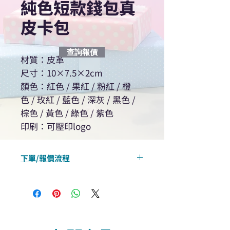
純色短款錢包真
皮卡包
查詢報價
材質：皮革
尺寸：10×7.5×2cm
顏色：紅色 / 果紅 / 粉紅 / 橙
色 / 玫紅 / 藍色 / 深灰 / 黑色 /
棕色 / 黃色 / 綠色 / 紫色
印刷：可壓印logo
下單/報價流程
“現在不再需要等回覆！用我們系
統馬上可以進行查詢或報價”
選擇所需產品
使用我們網頁系統的即時對話/
Whatsapp /致電功能，即時與