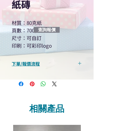
紙磚
材質：80克紙
頁數：700張
查詢報價
尺寸：可自訂
印刷：可彩印logo
下單/報價流程
“現在不再需要等回覆！用我們系
統馬上可以進行查詢或報價”
選擇所需產品
使用我們網頁系統的即時對話/
Whatsapp /致電功能，即時與
相關產品
我們聯絡
說明要查詢的產品編號
說明需要的數量和印刷多少顏
色的LOGO