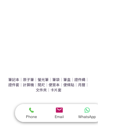
運動禮品推介
辦公室禮品推介
環保禮品推介
禮盒套裝
作品集
​文具禮品
筆記本
｜
原子筆
｜
螢光筆
｜
筆袋
｜
筆盒
｜
證件繩
｜
證件套
｜
計算機
｜
間尺
｜
便簽本
｜
便條貼
｜
月曆
｜
文件夾
｜
卡片套
​家居禮品
​毛巾
｜
餐具
｜
食物盒
｜
杯蓋
｜
杯墊
Phone
Email
WhatsApp
手機｜電子禮品
​藍牙揚聲器
｜
計步器
｜
藍牙耳機
｜
手機支架
｜