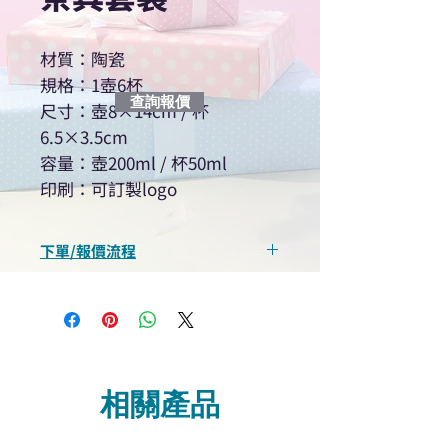
材質：陶瓷
規格：1壺6杯
查詢報價
尺寸：壺8×14cm / 杯
6.5×3.5cm
容量：壺200ml / 杯50ml
印刷：可訂製logo
下單/報價流程
“現在不再需要等回覆！用我們系
統馬上可以進行查詢或報價”
選擇所需產品
使用我們網頁系統的即時對話/
Whatsapp /致電功能，即時與
相關產品
我們聯絡
說明要查詢的產品編號