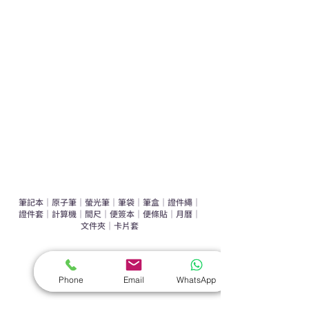
運動禮品推介
辦公室禮品推介
環保禮品推介
禮盒套裝
作品集
​文具禮品
筆記本
｜
原子筆
｜
螢光筆
｜
筆袋
｜
筆盒
｜
證件繩
｜
證件套
｜
計算機
｜
間尺
｜
便簽本
｜
便條貼
｜
月曆
｜
文件夾
｜
卡片套
​家居禮品
​毛巾
｜
餐具
｜
食物盒
｜
杯蓋
｜
杯墊
Phone
Email
WhatsApp
手機｜電子禮品