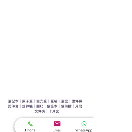
熱門禮品
學校禮品推介
運動禮品推介
辦公室禮品推介
環保禮品推介
禮盒套裝
作品集
​文具禮品
筆記本
｜
原子筆
｜
螢光筆
｜
筆袋
｜
筆盒
｜
證件繩
｜
證件套
｜
計算機
｜
間尺
｜
便簽本
｜
便條貼
｜
月曆
｜
文件夾
｜
卡片套
​家居禮品
Phone
Email
WhatsApp
​毛巾
｜
餐具
｜
食物盒
｜
杯蓋
｜
杯墊