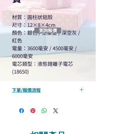
材質：圓柱狀鋁殼
尺寸：12×8×4cm
查詢報價
顏色：銀色 / 土豪金 / 深空灰 /
紅色
電量：3600毫安 / 4500毫安 /
6000毫安
電芯類型：液態鋰離子電芯
(18650)
下單/報價流程
“現在不再需要等回覆！用我們系
統馬上可以進行查詢或報價”
選擇所需產品
使用我們網頁系統的即時對話/
Whatsapp /致電功能，即時與