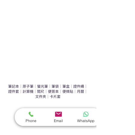
運動禮品推介
辦公室禮品推介
環保禮品推介
禮盒套裝
作品集
​文具禮品
筆記本
｜
原子筆
｜
螢光筆
｜
筆袋
｜
筆盒
｜
證件繩
｜
證件套
｜
計算機
｜
間尺
｜
便簽本
｜
便條貼
｜
月曆
｜
文件夾
｜
卡片套
​家居禮品
​毛巾
｜
餐具
｜
食物盒
｜
杯蓋
｜
杯墊
Phone
Email
WhatsApp
手機｜電子禮品