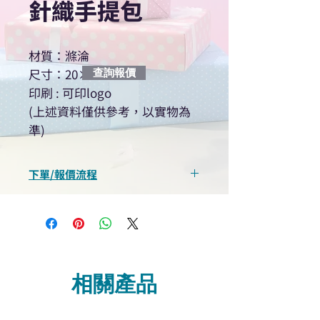
針織手提包
材質：滌淪
尺寸：20×35cm
查詢報價
印刷 : 可印logo
(上述資料僅供參考，以實物為
準)
下單/報價流程
“現在不再需要等回覆！用我們系
統馬上可以進行查詢或報價”
選擇所需產品
使用我們網頁系統的即時對話/
Whatsapp /致電功能，即時與
相關產品
我們聯絡
說明要查詢的產品編號