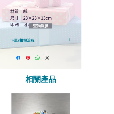
材質：紙
尺寸：23×23×13cm
印刷：可印logo
查詢報價
下單/報價流程
“現在不再需要等回覆！用我們系
統馬上可以進行查詢或報價”
選擇所需產品
使用我們網頁系統的即時對話/
Whatsapp /致電功能，即時與
相關產品
我們聯絡
說明要查詢的產品編號
說明需要的數量和印刷多少顏
色的LOGO
我們會立即報價給貴客戶