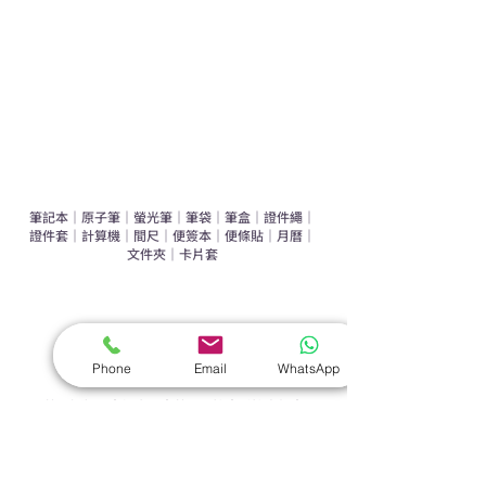
環保禮品推介
禮盒套裝
作品集
​文具禮品
筆記本
｜
原子筆
｜
螢光筆
｜
筆袋
｜
筆盒
｜
證件繩
｜
證件套
｜
計算機
｜
間尺
｜
便簽本
｜
便條貼
｜
月曆
｜
文件夾
｜
卡片套
​家居禮品
​毛巾
｜
餐具
｜
食物盒
｜
杯蓋
｜
杯墊
手機｜電子禮品
Phone
Email
WhatsApp
​藍牙揚聲器
｜
計步器
｜
藍牙耳機
｜
手機支架
｜
充電寶
｜
USB
｜
插頭
​袋類禮品