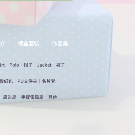
介
禮盒套裝
作品集
irt
｜
Polo
｜
帽子
｜
Jacket
｜
褲子
散紙包
｜
PU文件夾
｜
名片套
​廣告扇
｜
手提電風扇
｜
其他