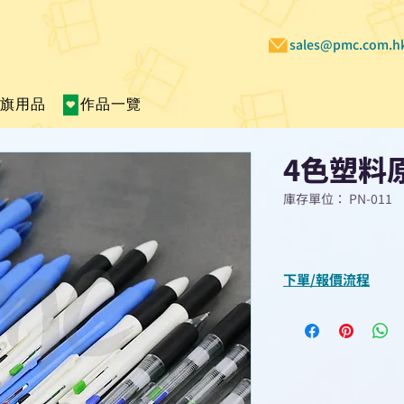
sales@pmc.com.h
賣旗用品
作品一覽
4色塑料
庫存單位： PN-011
下單/報價流程
“現在不再需要等
查詢或報價”
選擇所需產品
使用我們網頁系統的
功能，即時與我