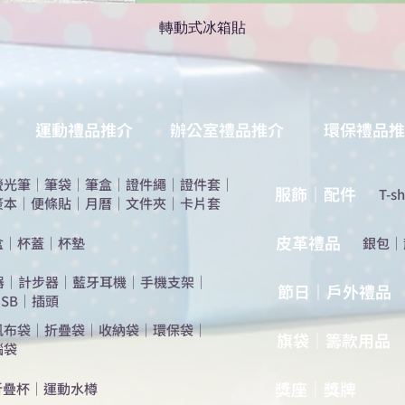
轉動式冰箱貼
運動禮品推介
辦公室禮品推介
環保禮品推
螢光筆
｜
筆袋
｜
筆盒
｜
證件繩
｜
證件套
｜
服飾｜配件
T-sh
簽本
｜
便條貼
｜
月曆
｜
文件夾
｜
卡片套
​皮革禮品
盒
｜
杯蓋
｜
杯墊
​銀包
｜
器
｜
計步器
｜
藍牙耳機
｜
手機支架
｜
節日｜戶外禮品
SB
｜
插頭
帆布袋
｜
折疊袋
｜
收納袋
｜
環保袋
｜
旗袋｜籌款用品
腦袋
​獎座｜獎牌
折疊杯
｜
運動水樽