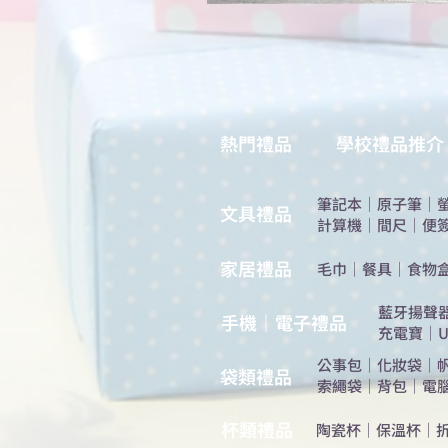
熱門禮品
學校禮品推介
筆記本
｜
原子筆
｜
​文具禮品
計算機
｜
間尺
｜
便
​家居禮品
​毛巾
｜
餐具
｜
食物
​藍牙揚聲
手機｜電子禮品
充電寶
｜
U
公事包
｜
化妝袋
｜
​袋類禮品
索繩袋
｜
背包
｜
電
杯類禮品
陶瓷杯
｜
保溫杯
｜