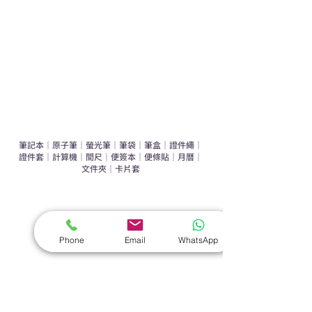
環保禮品推介
禮盒套裝
作品集
​文具禮品
筆記本
｜
原子筆
｜
螢光筆
｜
筆袋
｜
筆盒
｜
證件繩
｜
證件套
｜
計算機
｜
間尺
｜
便簽本
｜
便條貼
｜
月曆
｜
文件夾
｜
卡片套
​家居禮品
​毛巾
｜
餐具
｜
食物盒
｜
杯蓋
｜
杯墊
Phone
Email
WhatsApp
手機｜電子禮品
​藍牙揚聲器
｜
計步器
｜
藍牙耳機
｜
手機支架
｜
充電寶
｜
USB
｜
插頭
​袋類禮品