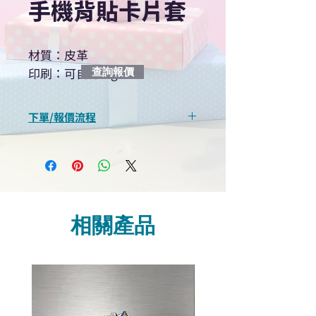
手機背貼卡片套
材質：皮革
印刷：可自訂logo
查詢報價
下單/報價流程
“現在不再需要等回覆！用我們系
統馬上可以進行查詢或報價”
選擇所需產品
使用我們網頁系統的即時對話/
Whatsapp /致電功能，即時與
相關產品
我們聯絡
說明要查詢的產品編號
說明需要的數量和印刷多少顏
色的LOGO
我們會立即報價給貴客戶