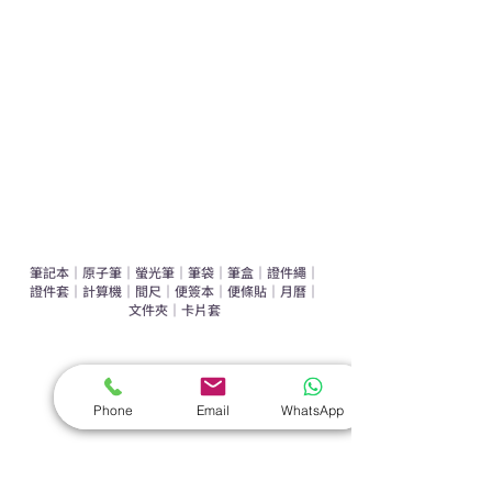
辦公室禮品推介
環保禮品推介
禮盒套裝
作品集
​文具禮品
筆記本
｜
原子筆
｜
螢光筆
｜
筆袋
｜
筆盒
｜
證件繩
｜
證件套
｜
計算機
｜
間尺
｜
便簽本
｜
便條貼
｜
月曆
｜
文件夾
｜
卡片套
​家居禮品
​毛巾
｜
餐具
｜
食物盒
｜
杯蓋
｜
杯墊
Phone
Email
WhatsApp
手機｜電子禮品
​藍牙揚聲器
｜
計步器
｜
藍牙耳機
｜
手機支架
｜
充電寶
｜
USB
｜
插頭