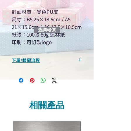
封面材質：變色PU皮
尺寸：B5 25×18.5cm / A5
21×15.6cm / A6 17.5×10.5cm
查詢報價
紙張：100張 80g 道林紙
印刷：可訂製logo
下單/報價流程
“現在不再需要等回覆！用我們系
統馬上可以進行查詢或報價”
選擇所需產品
使用我們網頁系統的即時對話/
Whatsapp /致電功能，即時與
相關產品
我們聯絡
說明要查詢的產品編號
說明需要的數量和印刷多少顏
色的LOGO