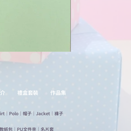
介
禮盒套裝
作品集
irt
｜
Polo
｜
帽子
｜
Jacket
｜
褲子
散紙包
｜
PU文件夾
｜
名片套