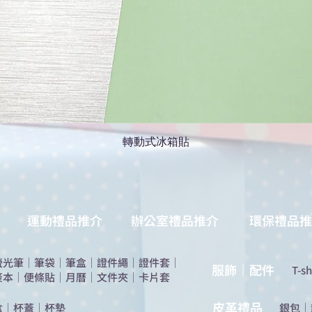
轉動式冰箱貼
運動禮品推介
辦公室禮品推介
環保禮品推
螢光筆
｜
筆袋
｜
筆盒
｜
證件繩
｜
證件套
｜
服飾｜配件
T-sh
簽本
｜
便條貼
｜
月曆
｜
文件夾
｜
卡片套
​皮革禮品
盒
｜
杯蓋
｜
杯墊
​銀包
｜