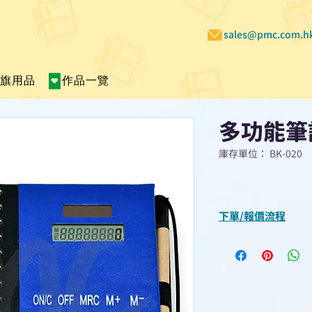
sales@pmc.com.h
賣旗用品
作品一覽
多功能筆
庫存單位： BK-020
下單/報價流程
“現在不再需要等
查詢或報價”
選擇所需產品
使用我們網頁系統的
功能，即時與我