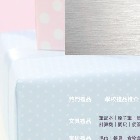
熱門禮品
學校禮品推介
筆記本
｜
原子筆
｜
​文具禮品
計算機
｜
間尺
｜
便
​家居禮品
​毛巾
｜
餐具
｜
食物