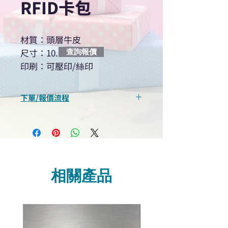
RFID卡包
材質：頭層牛皮
尺寸：10.1×7.2cm
查詢報價
印刷：可壓印/絲印
下單/報價流程
“現在不再需要等回覆！用我們系
統馬上可以進行查詢或報價”
選擇所需產品
使用我們網頁系統的即時對話/
Whatsapp /致電功能，即時與
相關產品
我們聯絡
說明要查詢的產品編號
說明需要的數量和印刷多少顏
色的LOGO
我們會立即報價給貴客戶