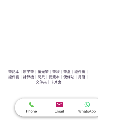
辦公室禮品推介
環保禮品推介
禮盒套裝
作品集
​文具禮品
筆記本
｜
原子筆
｜
螢光筆
｜
筆袋
｜
筆盒
｜
證件繩
｜
證件套
｜
計算機
｜
間尺
｜
便簽本
｜
便條貼
｜
月曆
｜
文件夾
｜
卡片套
​家居禮品
​毛巾
｜
餐具
｜
食物盒
｜
杯蓋
｜
杯墊
Phone
Email
WhatsApp
手機｜電子禮品
​藍牙揚聲器
｜
計步器
｜
藍牙耳機
｜
手機支架
｜
充電寶
｜
USB
｜
插頭