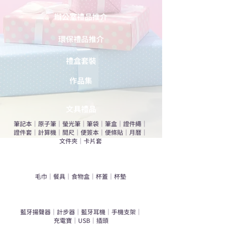
辦公室禮品推介
環保禮品推介
禮盒套裝
作品集
​文具禮品
筆記本
｜
原子筆
｜
螢光筆
｜
筆袋
｜
筆盒
｜
證件繩
｜
證件套
｜
計算機
｜
間尺
｜
便簽本
｜
便條貼
｜
月曆
｜
文件夾
｜
卡片套
​家居禮品
​毛巾
｜
餐具
｜
食物盒
｜
杯蓋
｜
杯墊
手機｜電子禮品
​藍牙揚聲器
｜
計步器
｜
藍牙耳機
｜
手機支架
｜
充電寶
｜
USB
｜
插頭