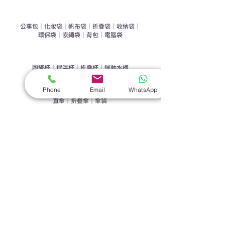
​袋類禮品
公事包
｜
化妝袋
｜
帆布袋
｜
折疊袋
｜
收納袋
｜
環保袋
｜
索繩袋
｜
背包
｜
電腦袋
杯類禮品
陶瓷杯
｜
保溫杯
｜
折疊杯
｜
運動水樽
雨傘
Phone
Email
WhatsApp
直傘
｜
折疊傘
｜
傘袋
服飾｜配件
T-shirt
｜
Polo
｜
帽子
｜
Jacket
｜
褲子
​皮革禮品
​銀包
｜
散紙包
｜
PU文件夾
｜
名片套
節日｜戶外禮品
​廣告扇
｜
手提電風扇
｜
其他
旗袋｜籌款用品